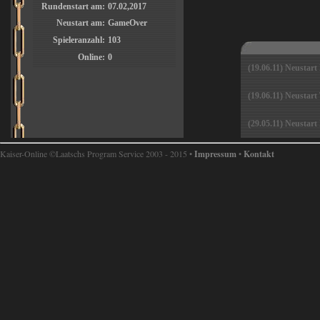
Rundenstart am:
07.02,2017
Neustart am:
GameOver
Spieleranzahl:
103
Online:
0
(19.06.11) Neustar
(19.06.11) Neustart
(29.05.11) Neustar
Kaiser-Online ©Laatschs Program Service 2003 - 2015 •
Impressum
•
Kontakt