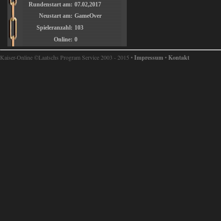
Rundenstart am:
07.02,2017
Neustart am:
GameOver
Spieleranzahl:
103
Online:
0
Kaiser-Online ©Laatschs Program Service 2003 - 2015 •
Impressum
•
Kontakt