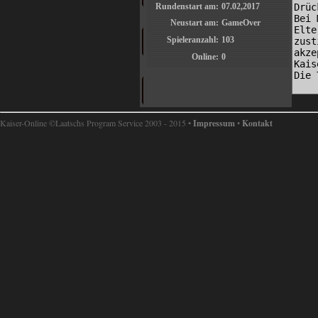
Rundenstart am:
07.02,2017
Neustart am:
GameOver
Spieleranzahl:
103
Online:
0
Kaiser-Online ©Laatschs Program Service 2003 - 2015 •
Impressum
•
Kontakt