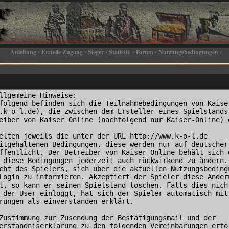
Anleitung
•
Erstelle Zugang
•
Sieger
•
Statistik
•
Forum
•
Nutzungsbedingungen
•